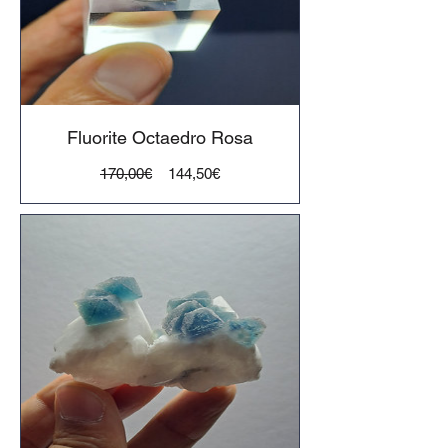
Fluorite Octaedro Rosa
Preço
Preço
170,00€
144,50€
normal