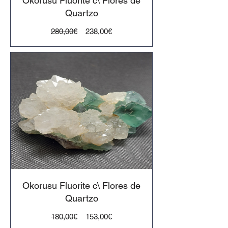
Okorusu Fluorite c\ Flores de
Quartzo
Preço
Preço
280,00€
238,00€
normal
Okorusu Fluorite c\ Flores de
Quartzo
Preço
Preço
180,00€
153,00€
normal