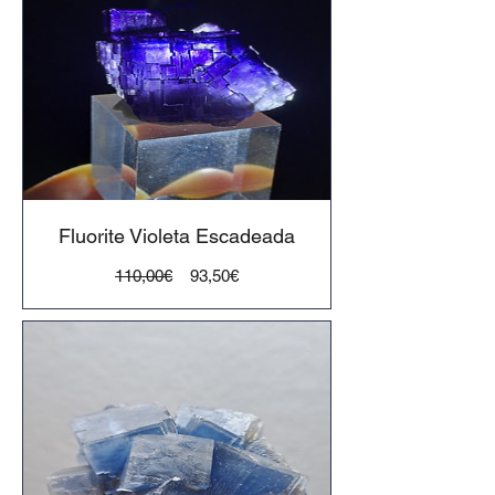
Fluorite Violeta Escadeada
Preço
Preço
110,00€
93,50€
normal