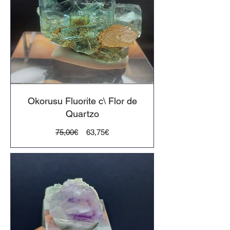
Okorusu Fluorite c\ Flor de
Quartzo
Preço
Preço
75,00€
63,75€
normal