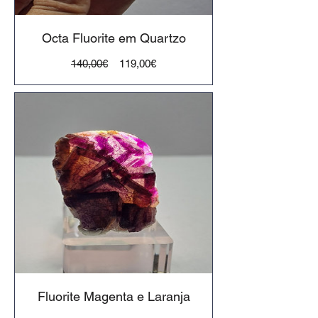
Octa Fluorite em Quartzo
Preço
Preço
140,00€
119,00€
normal
Fluorite Magenta e Laranja