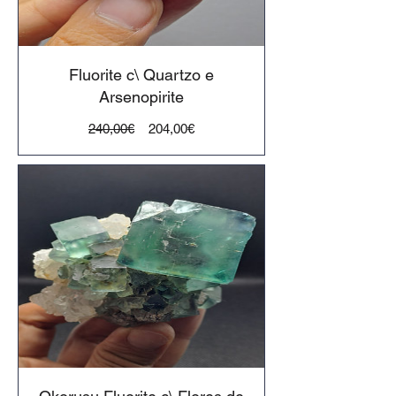
Fluorite c\ Quartzo e
Arsenopirite
Preço
Preço
240,00€
204,00€
normal