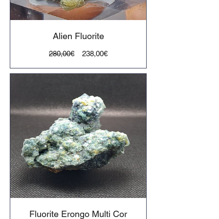
Alien Fluorite
Preço
Preço
280,00€
238,00€
normal
Fluorite Erongo Multi Cor