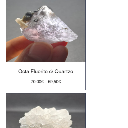
Octa Fluorite c\ Quartzo
Preço
Preço
70,00€
59,50€
normal