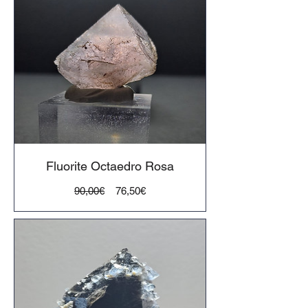
Fluorite Octaedro Rosa
Preço
Preço
90,00€
76,50€
normal