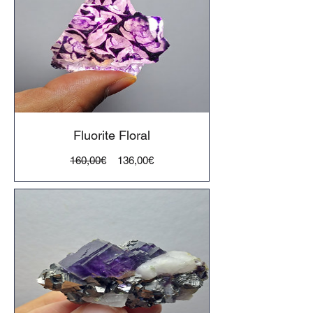
Fluorite Floral
Preço
Preço
160,00€
136,00€
normal