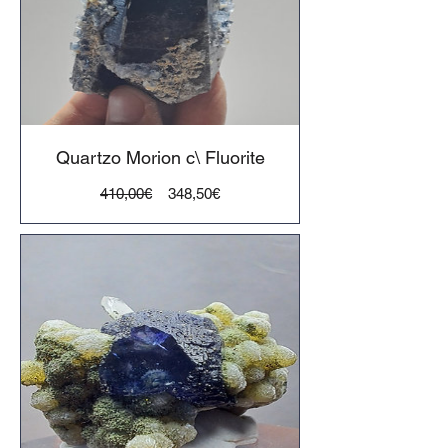
Quartzo Morion c\ Fluorite
Preço
Preço
410,00€
348,50€
normal