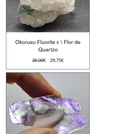
Okorusu Fluorite c \ Flor de
Quartzo
Preço
Preço
35,00€
29,75€
normal