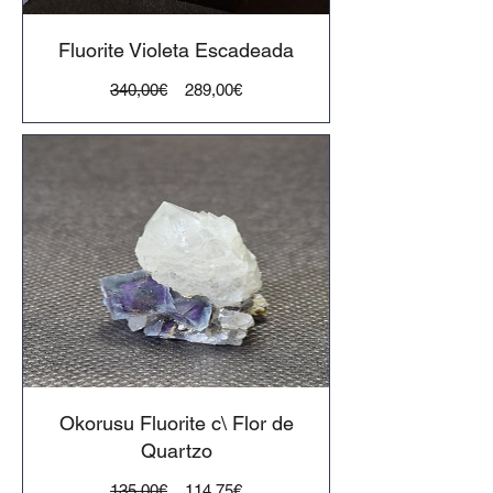
Fluorite Violeta Escadeada
Preço
Preço
340,00€
289,00€
normal
Okorusu Fluorite c\ Flor de
Quartzo
Preço
Preço
135,00€
114,75€