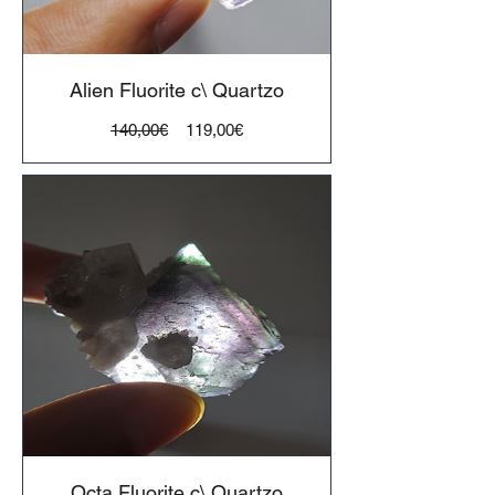
Alien Fluorite c\ Quartzo
Preço
Preço
140,00€
119,00€
normal
Octa Fluorite c\ Quartzo