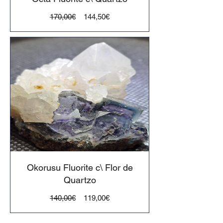
Preço
Preço
170,00€
144,50€
normal
Okorusu Fluorite c\ Flor de
Quartzo
Preço
Preço
140,00€
119,00€
normal