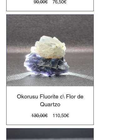
Preço
Preço
90,00€
76,50€
normal
Okorusu Fluorite c\ Flor de
Quartzo
Preço
Preço
130,00€
110,50€
normal