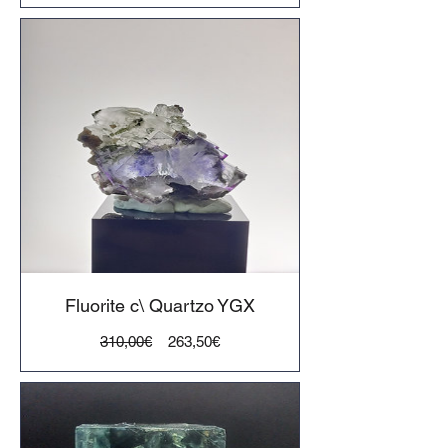
Fluorite c\ Quartzo YGX
Preço
Preço
310,00€
263,50€
normal