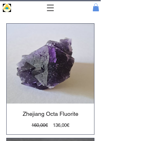
Portal
Cristal
Zhejiang Octa Fluorite
Preço
Preço
160,00€
136,00€
normal