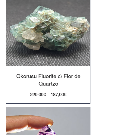
Okorusu Fluorite c\ Flor de
Quartzo
Preço
Preço
220,00€
187,00€
normal