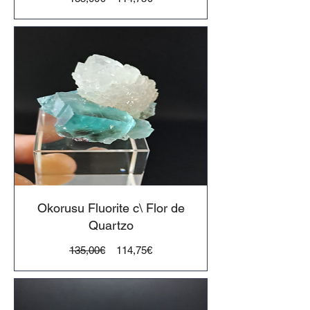
normal
Okorusu Fluorite c\ Flor de
Quartzo
Preço
Preço
135,00€
114,75€
normal