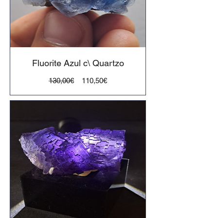
Fluorite Azul c\ Quartzo
Preço
Preço
130,00€
110,50€
normal