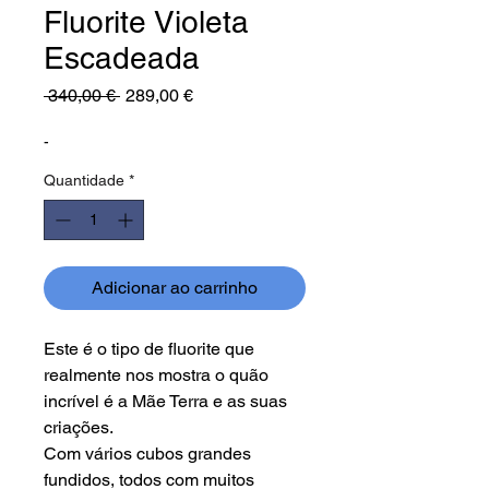
Fluorite Violeta
Escadeada
Preço
Preço
 340,00 € 
289,00 €
normal
promocional
-
Quantidade
*
Adicionar ao carrinho
Este é o tipo de fluorite que
realmente nos mostra o quão
incrível é a Mãe Terra e as suas
criações.
Com vários cubos grandes
fundidos, todos com muitos