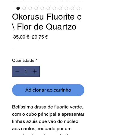
Okorusu Fluorite c
\ Flor de Quartzo
Preço
Preço
 35,00 € 
29,75 €
normal
promocional
-
Quantidade
*
Adicionar ao carrinho
Belíssima drusa de fluorite verde,
com o cubo principal a apresentar
linhas azuis que vão do núcleo
aos cantos, rodeado por um