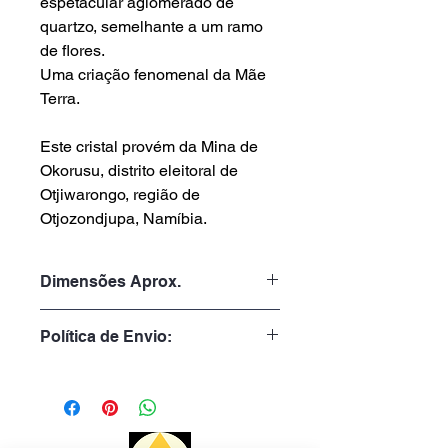
espetacular aglomerado de
quartzo, semelhante a um ramo
de flores.
Uma criação fenomenal da Mãe
Terra.
Este cristal provém da Mina de
Okorusu, distrito eleitoral de
Otjiwarongo, região de
Otjozondjupa, Namíbia.
Dimensões Aprox.
Peso: 78gr
Política de Envio:
Altura: 4.0cm
Largura: 5.0cm
Tempo de Processamento:
Profundidade: 3.5cm
1 a 3 dias úteis
Tempo de Entrega:
Portugal: 1 a 3 dias