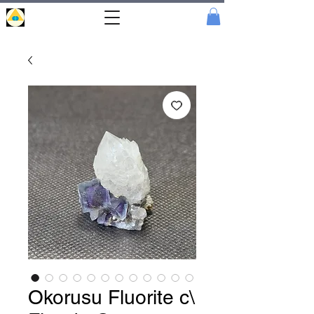
Portal
Cristal
Okorusu Fluorite c\