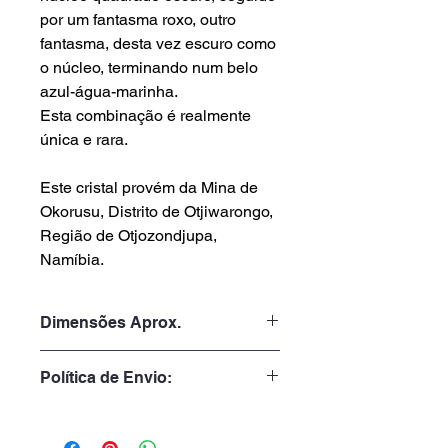
por um fantasma roxo, outro
fantasma, desta vez escuro como
o núcleo, terminando num belo
azul-água-marinha.
Esta combinação é realmente
única e rara.
Este cristal provém da Mina de
Okorusu, Distrito de Otjiwarongo,
Região de Otjozondjupa,
Namíbia.
Dimensões Aprox.
Peso: 23gr
Política de Envio:
Altura: 3.2cm
Largura: 2.6cm
Tempo de Processamento:
1 a 3 dias úteis