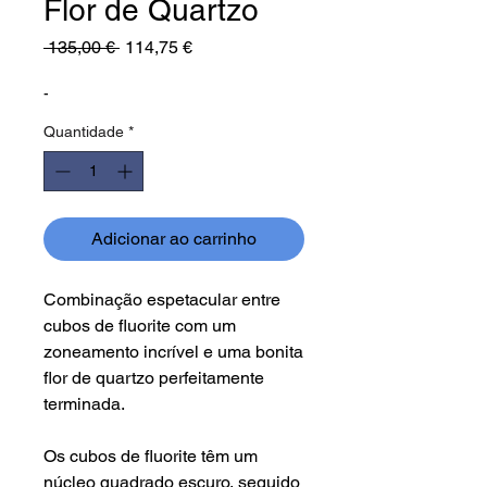
Flor de Quartzo
Preço
Preço
 135,00 € 
114,75 €
normal
promocional
-
Quantidade
*
Adicionar ao carrinho
Combinação espetacular entre
cubos de fluorite com um
zoneamento incrível e uma bonita
flor de quartzo perfeitamente
terminada.
Os cubos de fluorite têm um
núcleo quadrado escuro, seguido