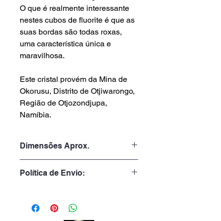
O que é realmente interessante
nestes cubos de fluorite é que as
suas bordas são todas roxas,
uma característica única e
maravilhosa.
Este cristal provém da Mina de
Okorusu, Distrito de Otjiwarongo,
Região de Otjozondjupa,
Namíbia.
Dimensões Aprox.
Peso: 28gr
Política de Envio:
Altura: 2.0cm
Largura: 3.5cm
Tempo de Processamento:
Profundidade: 2.8cm
1 a 3 dias úteis
Tempo de Entrega: