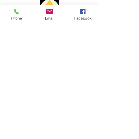
Portugal: 1 a 3 dias
Europa: 7 a 10 dias
Resto Mundo: 15 a 20 dias
Phone
Email
Facebook
O prazo de entrega poderá sofrer
alterações devido a questões
Métodos de Pagamento
alfandegárias ou outros motivos
alheios a mim.
Para envios fora do território
nacional, o Portal Cristal não é
responsável pelo pagamento de
taxas aduaneiras e custos de
desalfandegamento.
AJUDA​​
Livro de Reclamações:
Envios
Pagamentos