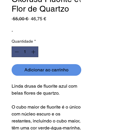
Flor de Quartzo
Preço
Preço
 55,00 € 
46,75 €
normal
promocional
-
Quantidade
*
Adicionar ao carrinho
Linda drusa de fluorite azul com
belas flores de quartzo.
O cubo maior de fluorite é o único
com núcleo escuro e os
restantes, incluindo o cubo maior,
têm uma cor verde-água-marinha.