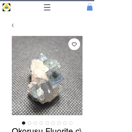
Portal
Cristal
Okorusu Fluorite c\