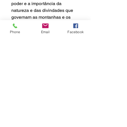
poder e a importância da
natureza e das divindades que
governam as montanhas e os
recursos que elas contêm.
Phone
Email
Facebook
Portanto, estes são, sem dúvida,
um dos cristais mais sagrados e
valiosos que existem, não só
porque vêm de uma das áreas
mais sagradas do mundo, mas
também porque são extraídos
manualmente e com total respeito
pela Natureza.
Este cristal provém da Montanha
Elefante, zona de Ganesh Himal
(Himalaias)
, Nepal.