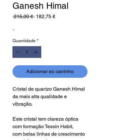
Ganesh Himal
Preço
Preço
 215,00 € 
182,75 €
normal
promocional
-
Quantidade
*
Adicionar ao carrinho
Cristal de quartzo Ganesh Himal
da mais alta qualidade e
vibração.
Este cristal tem clareza óptica
com formação Tessin Habit,
com belas linhas de crescimento