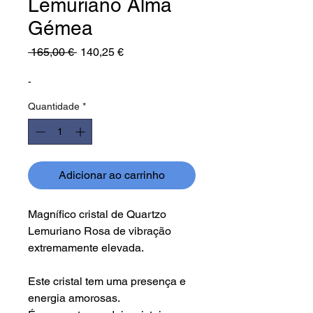
Lemuriano Alma
Gémea
Preço
Preço
 165,00 € 
140,25 €
normal
promocional
-
Quantidade
*
Adicionar ao carrinho
Magnífico cristal de Quartzo
Lemuriano Rosa de vibração
extremamente elevada.
Este cristal tem uma presença e
energia amorosas.