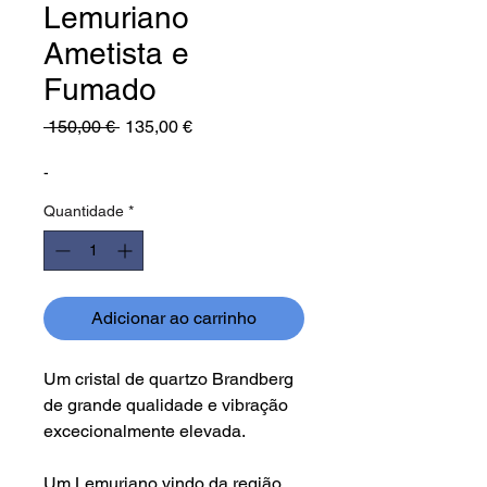
Lemuriano
Ametista e
Fumado
Preço
Preço
 150,00 € 
135,00 €
normal
promocional
-
Quantidade
*
Adicionar ao carrinho
Um cristal de quartzo Brandberg
de grande qualidade e vibração
excecionalmente elevada.
Um Lemuriano vindo da região