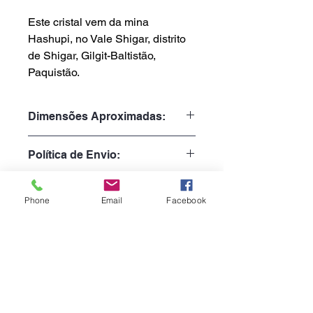
Este cristal vem da mina
Hashupi, no Vale Shigar, distrito
de Shigar, Gilgit-Baltistão,
Paquistão.
Dimensões Aproximadas:
Peso: 103gr
Política de Envio:
Altura: 11.4cm
Largura: 3.2cm
Tempo de Processamento:
Profundidade: 2.0cm
Phone
Email
Facebook
1 a 3 dias úteis
Tempo de Entrega:
Portugal: 1 a 3 dias
Europa: 7 a 10 dias
Métodos de Pagamento
Resto Mundo: 15 a 20 dias