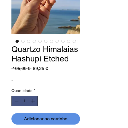
Quartzo Himalaias
Hashupi Etched
Preço
Preço
 105,00 € 
89,25 €
normal
promocional
-
Quantidade
*
Adicionar ao carrinho