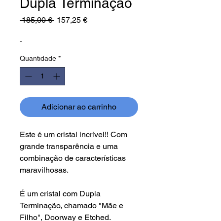
Dupla Terminação
Preço
Preço
 185,00 € 
157,25 €
normal
promocional
-
Quantidade
*
Adicionar ao carrinho
Este é um cristal incrível!! Com
grande transparência
e uma
combinação
de características
maravilhosa
s.
É um cristal com Dupla
Terminação, chamado "Mãe e
Filho", Doorway e Etched.