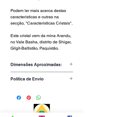
Podem ler mais acerca destas
características e outras na
secção, "Características Cristais".
Este cristal vem da mina Arandu,
no Vale Basha, distrito de Shigar,
Gilgit-Baltistão, Paquistão.
Dimensões Aproximadas:
Peso: 338gr
Política de Envio
Altura: 13,0cm
Largura: 4,4cm
Tempo de Processamento:
1 a 3 dias úteis
Tempo de Entrega: