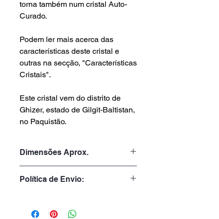
torna também num cristal Auto-
Curado.
Podem ler mais acerca das
características deste cristal e
outras na secção, "Características
Cristais".
Este cristal vem do distrito de
Ghizer, estado de Gilgit-Baltistan,
no Paquistão.
Dimensões Aprox.
Peso: 151gr
Política de Envio:
Altura: 8.0cm
Largura: 3.8cm
Tempo de Processamento:
Profundidade: 3.5cm
1 a 3 dias úteis
Tempo de Entrega: