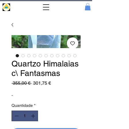
Portal
Cristal
Quartzo Himalaias
c\ Fantasmas
Preço
Preço
 355,00 € 
301,75 €
normal
promocional
-
Quantidade
*