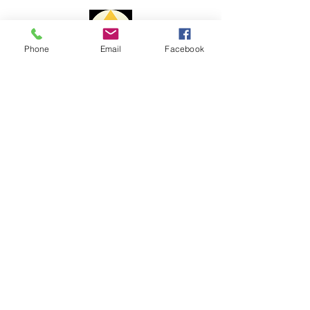
Portugal: 1 a 3 dias
Europa: 7 a 10 dias
Resto Mundo: 15 a 20 dias
Phone
Email
Facebook
O prazo de entrega poderá sofrer
alterações devido a questões
Métodos de Pagamento
alfandegárias ou outros motivos
alheios a mim.
Para envios fora do território
nacional, o Portal Cristal não é
responsável pelo pagamento de
taxas aduaneiras e custos de
desalfandegamento.
AJUDA​​
Livro de Reclamações:
Envios