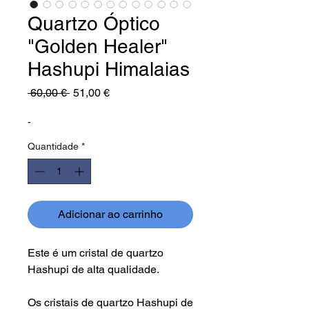
Quartzo Óptico
"Golden Healer"
Hashupi Himalaias
Preço
Preço
 60,00 € 
51,00 €
normal
promocional
-
Quantidade
*
Adicionar ao carrinho
Este é um cristal de quartzo
Hashupi de alta qualidade.
Os cristais de quartzo Hashupi de