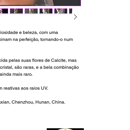
questões alfandegári
mim.
Para envios fora do te
não é responsável p
aduaneiras e custos
aciosidade e beleza, com uma
inam na perfeição, tornando-o num
da pelas suas flores de Calcite, mas
ristal, são raras, e a bela combinação
ainda mais raro.
m reativas aos raios UV.
gxian, Chenzhou, Hunan, China.