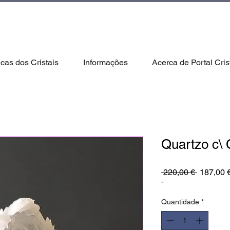
icas dos Cristais
Informações
Acerca de Portal Cris
Quartzo c\ C
Preço
 220,00 € 
187,00 
normal
-
Quantidade
*