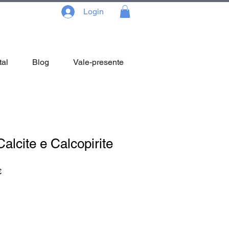
Login
tal
Blog
Vale-presente
alcite e Calcopirite
Preço
€
promocional