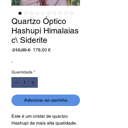
Quartzo Óptico
Hashupi Himalaias
c\ Siderite
Preço
Preço
 210,00 € 
178,50 €
normal
promocional
-
Quantidade
*
Adicionar ao carrinho
Este é um cristal de quartzo
Hashupi da mais alta qualidade.