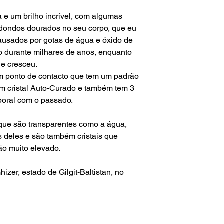
O prazo de entrega p
ca e um brilho incrível, com algumas
questões alfandegári
dondos dourados no seu corpo, que eu
mim.
causados por gotas de água e óxido de
Para envios fora do te
o durante milhares de anos, enquanto
não é responsável p
de cresceu.
aduaneiras e custos
m ponto de contacto que tem um padrão
um cristal Auto-Curado e também tem 3
poral com o passado.
s que são transparentes como a água,
s deles e são também cristais que
ão muito elevado.
Ghizer, estado de Gilgit-Baltistan, no