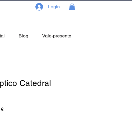
Login
tal
Blog
Vale-presente
tico Catedral
Preço
 €
promocional