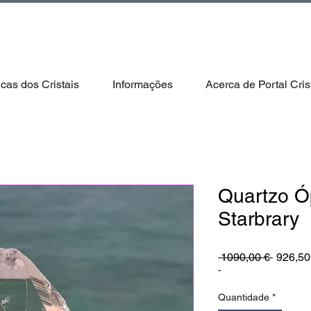
icas dos Cristais
Informações
Acerca de Portal Cris
Quartzo Óp
Starbrary
Preço
 1090,00 € 
926,50
normal
-
Quantidade
*