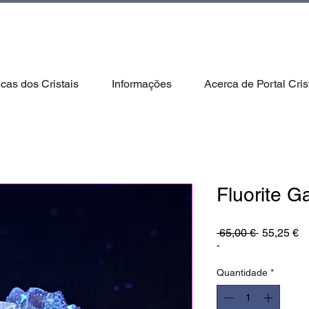
icas dos Cristais
Informações
Acerca de Portal Cris
Fluorite G
Preço
P
 65,00 € 
55,25 €
normal
pr
-
Quantidade
*