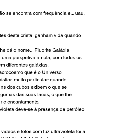
questões alfandegári
mim.
não se encontra com frequência e... uau,
Para envios fora do te
não é responsável p
aduaneiras e custos
tes deste cristal ganham vida quando
he dá o nome... Fluorite Galáxia.
 uma perspetiva ampla, com todos os
em diferentes galáxias.
macrocosmo que é o Universo.
rística muito particular: quando
lguns dos cubos exibem o que se
gumas das suas faces, o que lhe
r e encantamento.
ravioleta deve-se à presença de petróleo
 vídeos e fotos com luz ultravioleta foi a