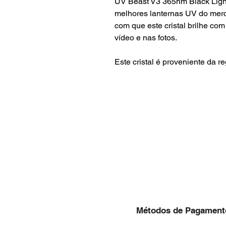
UV Beast V3 365nm Black Light
melhores lanternas UV do merc
com que este cristal brilhe co
vídeo e nas fotos.
Este cristal é proveniente da r
Métodos de Pagament