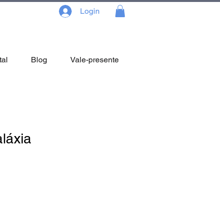
Login
tal
Blog
Vale-presente
aláxia
reço
omocional