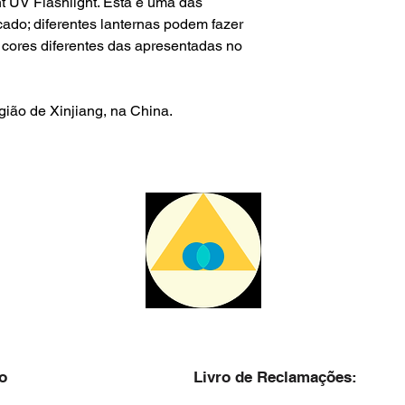
 UV Flashlight. Esta é uma das
ado; diferentes lanternas podem fazer
m cores diferentes das apresentadas no
egião de Xinjiang, na China.
o
Livro de Reclamações: