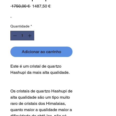
Preço
Preço
 1750,00 € 
1487,50 €
normal
promocional
-
Quantidade
*
Adicionar ao carrinho
Este é um cristal de quartzo
Hashupi da mais alta qualidade.
Os cristais de quartzo Hashupi de
alta qualidade são um tipo muito
raro de cristais dos Himalaias,
quanto maior a qualidade maior a
dificuldade de obtê-los, não só