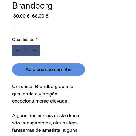
Brandberg
Preço
Preço
 80,00 € 
68,00 €
normal
promocional
-
Quantidade
*
Adicionar ao carrinho
Um cristal Brandberg de alta
qualidade e vibração
excecionalmente elevada.
Alguns dos cristais desta drusa
são transparentes, alguns têm
fantasmas de ametista, alguns