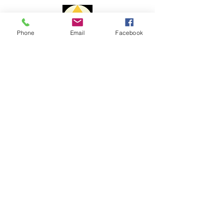
Portugal: 1 a 3 dias
Europa: 7 a 10 dias
Resto Mundo: 15 a 20 dias
Phone
Email
Facebook
O prazo de entrega poderá sofrer
alterações devido a questões
Métodos de Pagamento
alfandegárias ou outros motivos
alheios a mim.
Para envios fora do território
nacional, o Portal Cristal não é
responsável pelo pagamento de
taxas aduaneiras e custos de
desalfandegamento.
AJUDA​​
Livro de Reclamações:
Envios