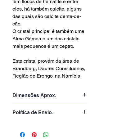
têm flocos de hematite e entre
eles, há também calcite, alguns
das quais são calcite dente-de-
cão.
O cristal principal é também uma
Alma Gémea e um dos cristais
mais pequenos é um ceptro.
Este cristal provém da área de
Brandberg, Dâures Constituency,
Região de Erongo, na Namíbia.
Dimensões Aprox.
Peso: 105gr
Política de Envio:
Altura: 5.5cm
Largura: 5.5cm
Tempo de Processamento:
Profundidade: 4.0cm
1 a 3 dias úteis
Tempo de Entrega: