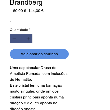
Brandberg
Preço
Preço
 160,00 € 
144,00 €
normal
promocional
-
Quantidade
*
Adicionar ao carrinho
Uma espetacular Drusa de
Ametista Fumada, com inclusões
de Hematite.
Este cristal tem uma formação
muito singular, onde um dos
cristais principais aponta numa
direção e o outro aponta na
direção oposta.