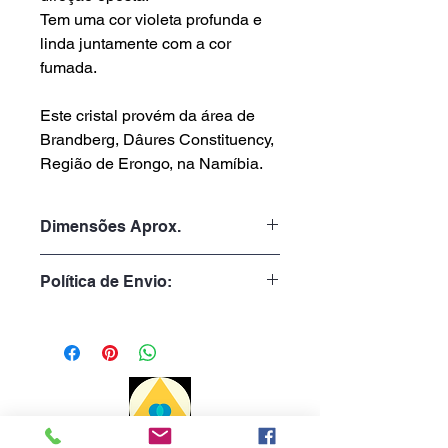
Tem uma cor violeta profunda e
linda juntamente com a cor
fumada.
Este cristal provém da área de
Brandberg, Dâures Constituency,
Região de Erongo, na Namíbia.
Dimensões Aprox.
Peso: 84gr
Política de Envio:
Altura: 4.5cm
Largura: 6.5cm
Tempo de Processamento:
Profundidade: 3.0cm
1 a 3 dias úteis
Tempo de Entrega:
Portugal: 1 a 3 dias