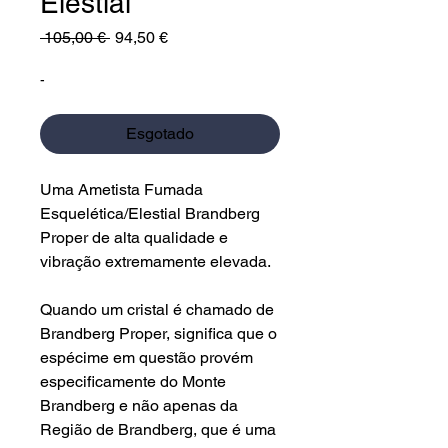
Elestial
Preço
Preço
 105,00 € 
94,50 €
normal
promocional
-
Esgotado
Uma Ametista Fumada
Esquelética/Elestial Brandberg
Proper de alta qualidade e
vibração extremamente elevada.
Quando um cristal é chamado de
Brandberg Proper, significa que o
espécime em questão provém
especificamente do Monte
Brandberg e não apenas da
Região de Brandberg, que é uma