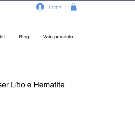
Login
tal
Blog
Vale-presente
er Lítio e Hematite
reço
omocional