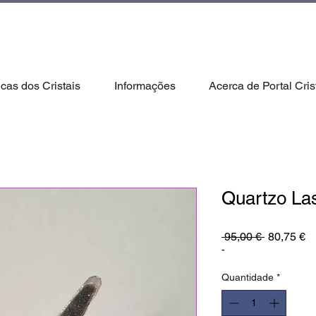
icas dos Cristais
Informações
Acerca de Portal Cris
Quartzo Las
Preço
P
 95,00 € 
80,75 €
normal
pr
-
Quantidade
*