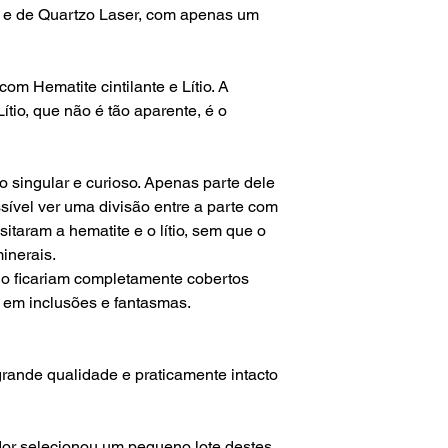
questões alfandegári
e de Quartzo Laser, com apenas um
mim.
Para envios fora do te
não é responsável p
om Hematite cintilante e Lítio. A
aduaneiras e custos
ítio, que não é tão aparente, é o
o singular e curioso. Apenas parte dele
ssível ver uma divisão entre a parte com
itaram a hematite e o lítio, sem que o
inerais.
tio ficariam completamente cobertos
 em inclusões e fantasmas.
e grande qualidade e praticamente intacto
or selecionou um pequeno lote destes