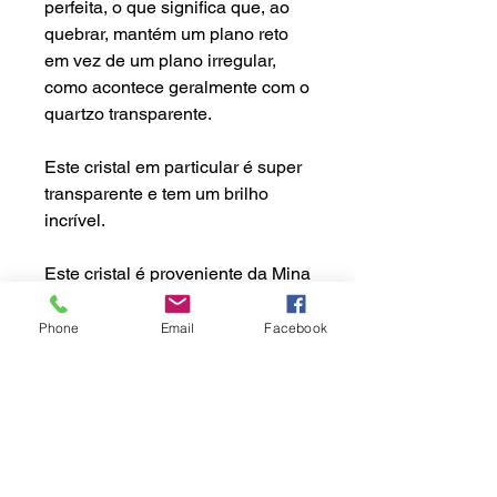
perfeita, o que significa que, ao
quebrar, mantém um plano reto
em vez de um plano irregular,
como acontece geralmente com o
quartzo transparente.
Este cristal em particular é super
transparente e tem um brilho
incrível.
Este cristal é proveniente da Mina
Del Rey, Charcas, San Luis
Potosi, México.
Phone
Email
Facebook
Dimensões Aprox.
Peso: 4.5gr
Política de Envio:
Altura: 5.0cm
Largura: 1.0cm