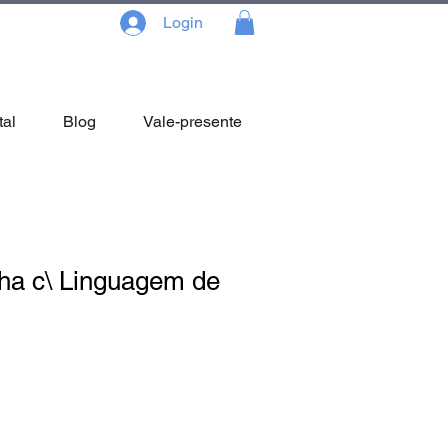
Login
tal
Blog
Vale-presente
ha c\ Linguagem de
reço
omocional