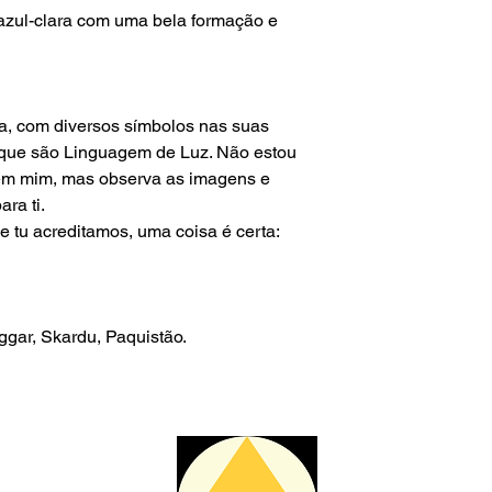
O prazo de entrega p
 azul-clara com uma bela formação e
questões alfandegári
mim.
Para envios fora do te
não é responsável p
a, com diversos símbolos nas suas
aduaneiras e custos
 que são Linguagem de Luz. Não estou
r em mim, mas observa as imagens e
ra ti.
 tu acreditamos, uma coisa é certa:
ggar, Skardu, Paquistão.