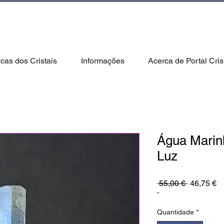
icas dos Cristais
Informações
Acerca de Portal Cris
Água Marin
Luz
Preço
P
 55,00 € 
46,75 €
normal
pr
-
Quantidade
*