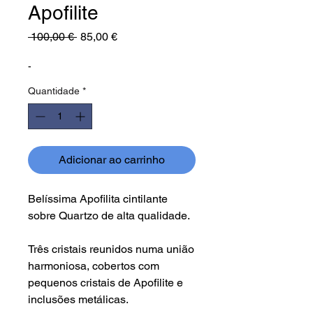
Apofilite
Preço
Preço
 100,00 € 
85,00 €
normal
promocional
-
Quantidade
*
Adicionar ao carrinho
Belíssima Apofilita cintilante
sobre Quartzo de alta qualidade.
Três cristais reunidos numa união
harmoniosa, cobertos com
pequenos cristais de Apofilite e
inclusões metálicas.