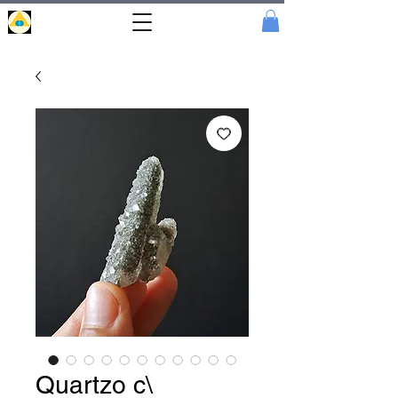
Portal
Cristal
Quartzo c\