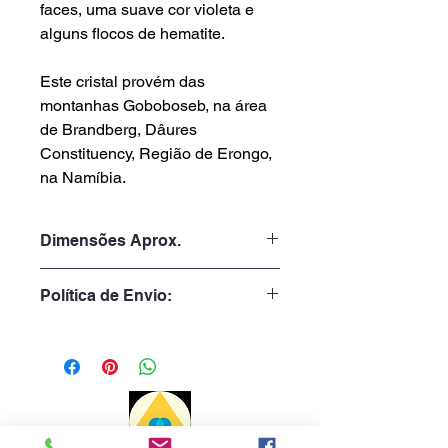
faces, uma suave cor violeta e
alguns flocos de hematite.
Este cristal provém das
montanhas Goboboseb, na área
de Brandberg, Dâures
Constituency, Região de Erongo,
na Namíbia.
Dimensões Aprox.
Peso: 36gr
Política de Envio:
Altura: 4.5cm
Largura: 2.0cm
Tempo de Processamento:
Profundidade: 2.5cm
1 a 3 dias úteis
Tempo de Entrega: