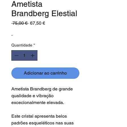
Ametista
Brandberg Elestial
Preço
Preço
 75,00 € 
67,50 €
normal
promocional
-
Quantidade
*
Adicionar ao carrinho
Ametista Brandberg de grande
qualidade e vibração
excecionalmente elevada.
Este cristal apresenta belos
padrões esqueléticos nas suas