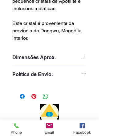
pequenos cristais de Apofilite e
inclusões metálicas.
Este cristal é proveniente da
província de Dongwu, Mongólia
Interior.
Dimensões Aprox.
Peso: 13gr
Política de Envio:
Altura: 4.5cm
Largura: 2.5cm
Tempo de Processamento:
Profundidade: 1.5cm
1 a 3 dias úteis
Tempo de Entrega:
Portugal: 1 a 3 dias
Europa: 7 a 10 dias
Phone
Email
Facebook
Métodos de Pagamento
Resto Mundo: 15 a 20 dias