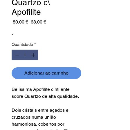
Quartzo c\
Apofilite
Preço
Preço
 80,00 € 
68,00 €
normal
promocional
-
Quantidade
*
Adicionar ao carrinho
Belíssima Apofilite cintilante
sobre Quartzo de alta qualidade.
Dois cristais entrelaçados e
cruzados numa união
harmoniosa, cobertos por