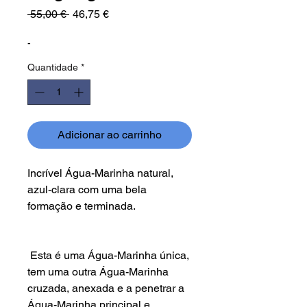
Preço
Preço
 55,00 € 
46,75 €
normal
promocional
-
Quantidade
*
Adicionar ao carrinho
Incrível Água-Marinha natural,
azul-clara com uma bela
formação e terminada.
Esta é uma Água-Marinha única,
tem uma outra Água-Marinha
cruzada, anexada e a penetrar a
Água-Marinha principal e