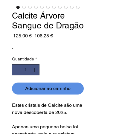
Calcite Árvore
Sangue de Dragão
Preço
Preço
 125,00 € 
106,25 €
normal
promocional
-
Quantidade
*
Adicionar ao carrinho
Estes cristais de Calcite são uma
nova descoberta de 2025.
Apenas uma pequena bolsa foi
descoberta, pelo que existem