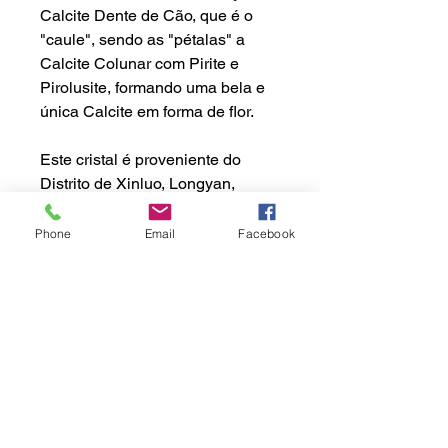
Calcite Dente de Cão, que é o
"caule", sendo as "pétalas" a
Calcite Colunar com Pirite e
Pirolusite, formando uma bela e
única Calcite em forma de flor.
Este cristal é proveniente do
Distrito de Xinluo, Longyan,
Fujian, na China.
Phone
Email
Facebook
Dimensões Aprox.
Peso: 6gr
Política de Envio:
Altura: 2.2cm
Largura: 2.6cm
Tempo de Processamento:
Profundidade: 1.4cm
1 a 3 dias úteis
Tempo de Entrega: