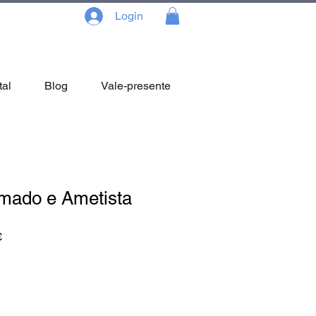
Login
tal
Blog
Vale-presente
mado e Ametista
Preço
€
promocional