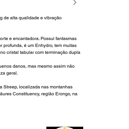
questões alfandegári
mim.
Para envios fora do te
g de alta qualidade e vibração
não é responsável p
aduaneiras e custos
forte e encantadora. Possui fantasmas
r profunda, é um Enhydro, tem muitas
o cristal tabular com terminação dupla
uenos danos, mas mesmo assim não
za geral.
na Streep, localizada nas montanhas
ures Constituency, região Erongo, na