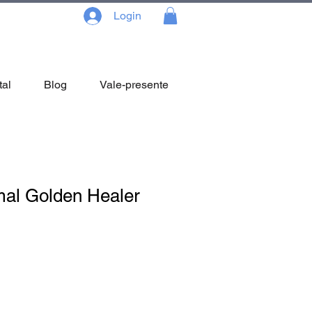
Login
tal
Blog
Vale-presente
al Golden Healer
reço
omocional