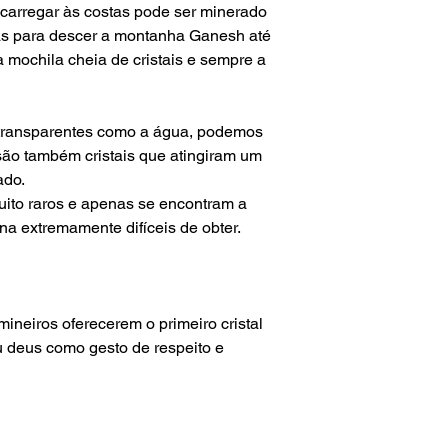
carregar às costas pode ser minerado
as para descer
a montanha
Ganesh até
a mochila cheia de
cristais
e sempre a
is transparentes como a água, podemos
 são também cristais que atingiram um
ado.
uito raros e apenas se encontram a
rna extremamente difíceis de obter.
ineiros oferecerem o primeiro cristal
 deus como gesto de respeito e