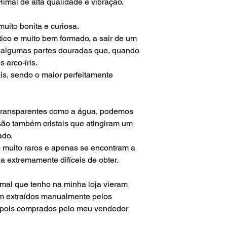
não é responsável p
imal de alta qualidade e vibração.
aduaneiras e custos
uito bonita e curiosa.
tico e muito bem formado, a sair de um
m algumas partes douradas que, quando
s arco-íris.
is, sendo o maior perfeitamente
is transparentes como a água, podemos
 são também cristais que atingiram um
ado.
o muito raros e apenas se encontram a
na extremamente difíceis de obter.
imal que tenho na minha loja vieram
m extraídos manualmente pelos
depois comprados pelo meu vendedor