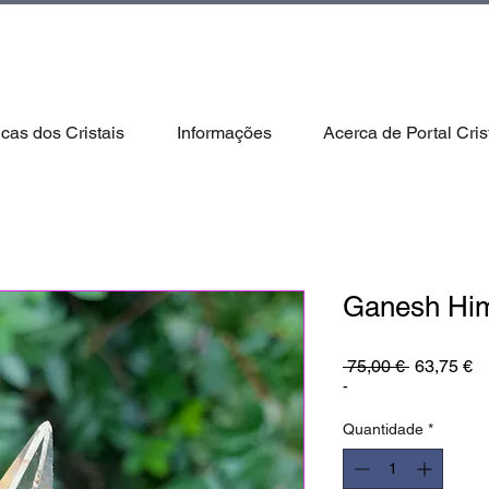
icas dos Cristais
Informações
Acerca de Portal Cris
Ganesh Him
Preço
P
 75,00 € 
63,75 €
normal
pr
-
Quantidade
*