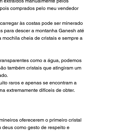
m extraídos manualmente pelos
depois comprados pelo meu vendedor
carregar às costas pode ser minerado
as para descer
a montanha
Ganesh até
a mochila cheia de
cristais
e sempre a
is transparentes como a água, podemos
 são também cristais que atingiram um
ado.
uito raros e apenas se encontram a
rna extremamente difíceis de obter.
ineiros oferecerem o primeiro cristal
 deus como gesto de respeito e