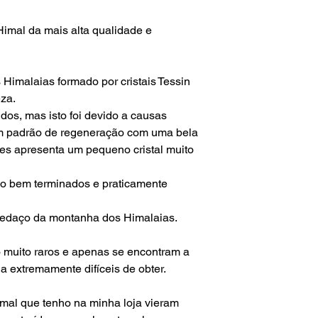
O prazo de entrega p
questões alfandegári
Himal da mais alta qualidade e
mim.
Para envios fora do te
não é responsável p
Himalaias formado por cristais Tessin
aduaneiras e custos
eza.
idos, mas isto foi devido a causas
um padrão de regeneração com uma bela
les apresenta um pequeno cristal muito
tão bem terminados e praticamente
pedaço da montanha dos Himalaias.
o muito raros e apenas se encontram a
na extremamente difíceis de obter.
imal que tenho na minha loja vieram