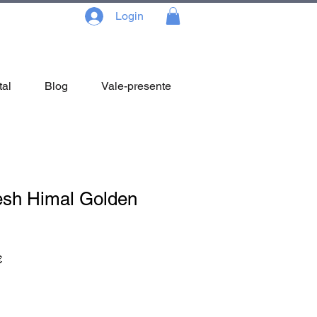
Login
tal
Blog
Vale-presente
sh Himal Golden
Preço
€
promocional