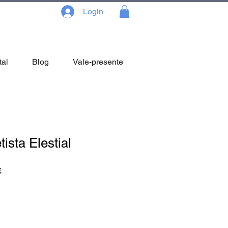
Login
tal
Blog
Vale-presente
ista Elestial
Preço
€
promocional