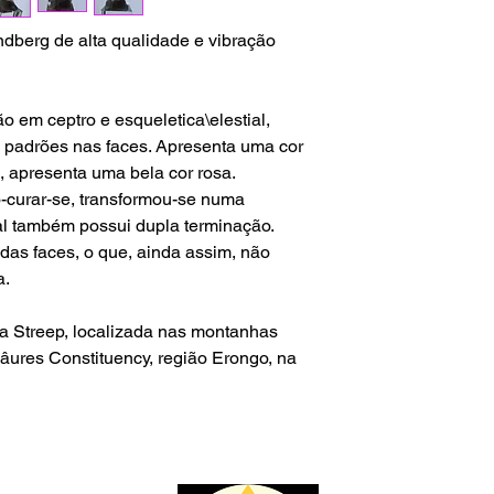
questões alfandegári
mim.
berg de alta qualidade e vibração
Para envios fora do te
não é responsável p
aduaneiras e custos
o em ceptro e esqueletica\elestial,
s padrões nas faces. Apresenta uma cor
e, apresenta uma bela cor rosa.
o-curar-se, transformou-se numa
tal também possui dupla terminação.
as faces, o que, ainda assim, não
a.
na Streep, localizada nas montanhas
ures Constituency, região Erongo, na