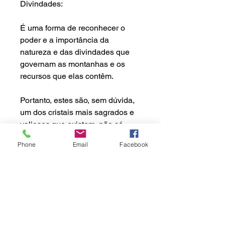
Divindades
:
É uma forma de reconhecer o
poder e a importância da
natureza e das divindades que
governam as montanhas e os
recursos que elas contêm.
Portanto, estes são, sem dúvida,
um dos cristais mais sagrados e
valiosos que existem, não só
porque vêm de uma das áreas
Phone
Email
Facebook
mais sagradas do mundo, mas
também porque são extraídos
manualmente e com total respeito
pela Natureza.
Este cristal provém da Montanha
Elefante, zona de Ganesh Himal