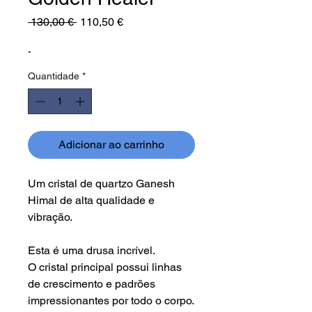
Preço
Preço
 130,00 € 
110,50 €
normal
promocional
-
Quantidade
*
Adicionar ao carrinho
Um cristal de quartzo Ganesh
Himal de alta qualidade e
vibração.
Esta é uma drusa incrível.
O cristal principal possui linhas
de crescimento e padrões
impressionantes por todo o corpo.