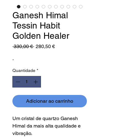
Ganesh Himal
Tessin Habit
Golden Healer
Preço
Preço
 330,00 € 
280,50 €
normal
promocional
-
Quantidade
*
Adicionar ao carrinho
Um cristal de quartzo Ganesh
Himal da mais alta qualidade e
vibração.