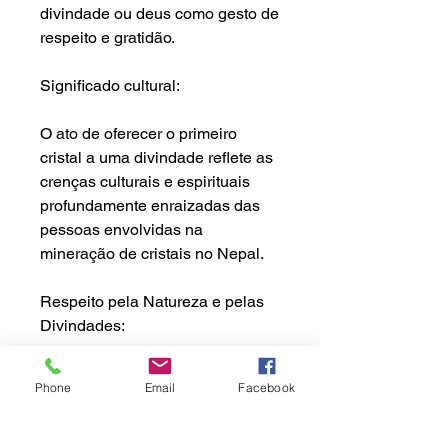
divindade ou deus como gesto de
respeito e gratidão.
Significado cultural:
O ato de oferecer o primeiro
cristal a uma divindade reflete as
crenças culturais e espirituais
profundamente enraizadas das
pessoas envolvidas na
mineração de cristais no Nepal.
Respeito pela Natureza e pelas
Divindades
:
É uma forma de reconhecer o
Phone
Email
Facebook
poder e a importância da
natureza e das divindades que
governam as montanhas e os