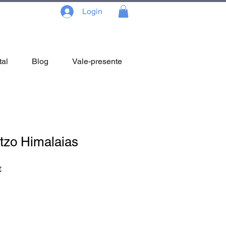
Login
tal
Blog
Vale-presente
tzo Himalaias
Preço
€
promocional