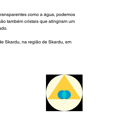
questões alfandegári
mim.
Para envios fora do te
is transparentes como a água, podemos
não é responsável p
 são também cristais que atingiram um
aduaneiras e custos
ado.
de Skardu, na região de Skardu, em