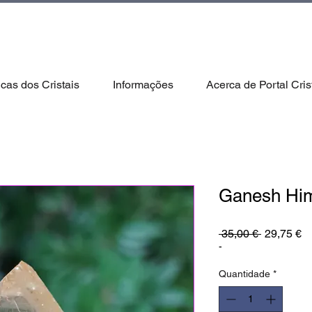
icas dos Cristais
Informações
Acerca de Portal Cris
Ganesh Him
Preço
P
 35,00 € 
29,75 €
normal
pr
-
Quantidade
*