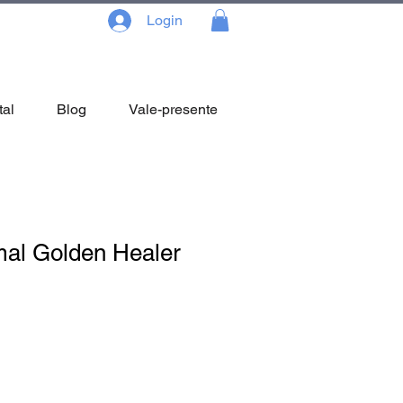
Login
tal
Blog
Vale-presente
al Golden Healer
reço
omocional