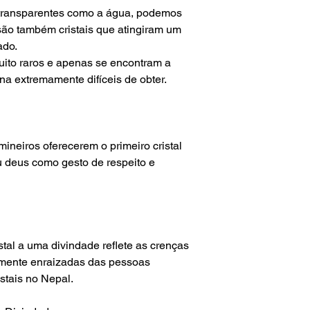
is transparentes como a água, podemos
 são também cristais que atingiram um
ado.
uito raros e apenas se encontram a
rna extremamente difíceis de obter.
ineiros oferecerem o primeiro cristal
 deus como gesto de respeito e
istal a uma divindade reflete as crenças
damente enraizadas das pessoas
stais no Nepal.