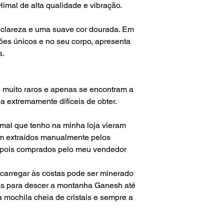
questões alfandegári
imal de alta qualidade e vibração.
mim.
Para envios fora do te
e clareza e uma suave cor dourada. Em
não é responsável p
ões únicos e no seu corpo, apresenta
aduaneiras e custos
s.
o muito raros e apenas se encontram a
na extremamente difíceis de obter.
imal que tenho na minha loja vieram
m extraídos manualmente pelos
depois comprados pelo meu vendedor
carregar às costas pode ser minerado
as para descer
a montanha
Ganesh até
a mochila cheia de
cristais
e sempre a