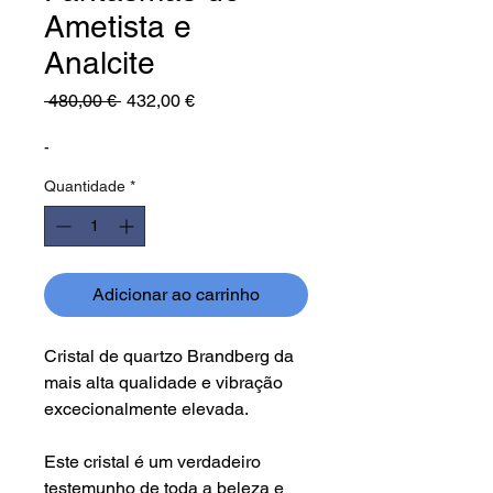
Ametista e
Analcite
Preço
Preço
 480,00 € 
432,00 €
normal
promocional
-
Quantidade
*
Adicionar ao carrinho
Cristal de quartzo Brandberg da
mais alta qualidade e vibração
excecionalmente elevada.
Este cristal é um verdadeiro
testemunho de toda a beleza e