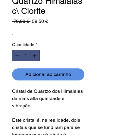
Quartzo Himalaias
c\ Clorite
Preço
Preço
 70,00 € 
59,50 €
normal
promocional
-
Quantidade
*
Adicionar ao carrinho
Cristal de Quartzo dos Himalaias
da mais alta qualidade e
vibração.
Este cristal é, na realidade, dois
cristais que se fundiram para se
tornarem num só, ainda é